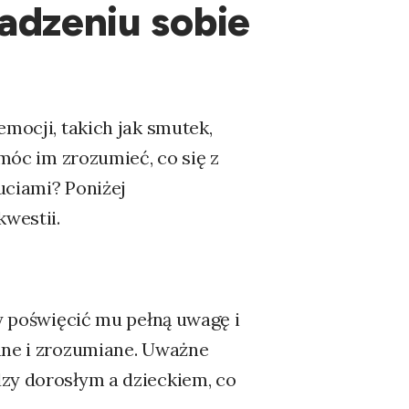
adzeniu sobie
emocji, takich jak smutek,
omóc im zrozumieć, co się z
uciami? Poniżej
westii.
by poświęcić mu pełną uwagę i
ane i zrozumiane. Uważne
dzy dorosłym a dzieckiem, co