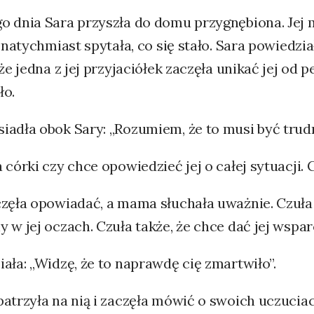
o dnia Sara przyszła do domu przygnębiona. Jej 
i natychmiast spytała, co się stało. Sara powiedzi
 że jedna z jej przyjaciółek zaczęła unikać jej od
ło.
adła obok Sary: „Rozumiem, że to musi być trudne
 córki czy chce opowiedzieć jej o całej sytuacji. 
zęła opowiadać, a mama słuchała uważnie. Czuła b
 w jej oczach. Czuła także, że chce dać jej wsparc
ała: „Widzę, że to naprawdę cię zmartwiło”.
atrzyła na nią i zaczęła mówić o swoich uczuciac