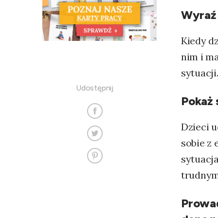
Wyraź
Kiedy dz
nim i m
sytuacji
Udostępnij
Pokaż 
Dzieci u
sobie z
sytuacj
trudnym
Prowa