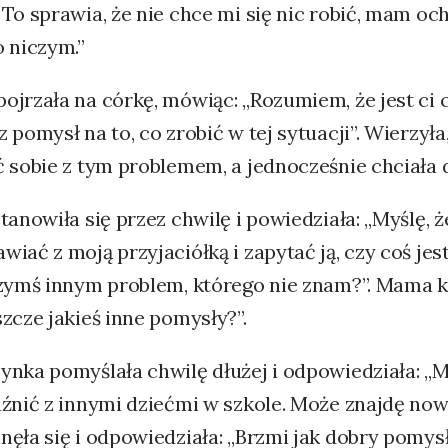
To sprawia, że nie chce mi się nic robić, mam och
o niczym.”
jrzała na córkę, mówiąc: „Rozumiem, że jest ci 
 pomysł na to, co zrobić w tej sytuacji”. Wierzyła,
 sobie z tym problemem, a jednocześnie chciała 
tanowiła się przez chwilę i powiedziała: „Myślę,
iać z moją przyjaciółką i zapytać ją, czy coś jes
zymś innym problem, którego nie znam?”. Mama ki
zcze jakieś inne pomysły?”.
ynka pomyślała chwilę dłużej i odpowiedziała: 
aźnić z innymi dziećmi w szkole. Może znajdę no
ęła się i odpowiedziała: „Brzmi jak dobry pomysł