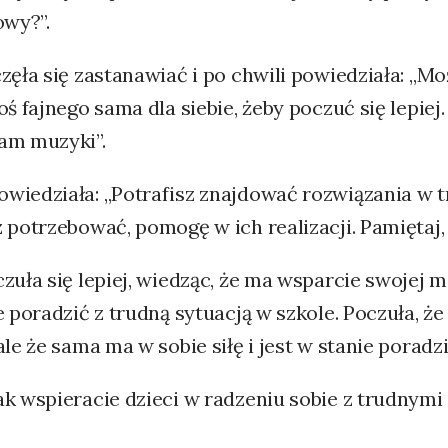
owy?”.
częła się zastanawiać i po chwili powiedziała: 
oś fajnego sama dla siebie, żeby poczuć się lepiej
am muzyki”.
iedziała: „Potrafisz znajdować rozwiązania w tru
 potrzebować, pomogę w ich realizacji. Pamiętaj, ż
zuła się lepiej, wiedząc, że ma wsparcie swojej 
e poradzić z trudną sytuacją w szkole. Poczuła, że
ale że sama ma w sobie siłę i jest w stanie poradz
ak wspieracie dzieci w radzeniu sobie z trudnym