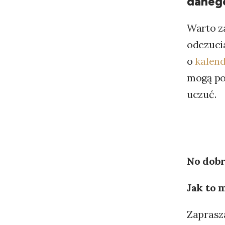
danego
Warto z
odczuci
o
kalend
mogą po
uczuć.
No dobr
Jak to 
Zaprasza