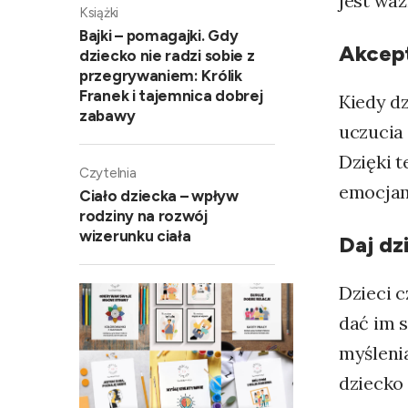
jest wa
Książki
Bajki – pomagajki. Gdy
Akcept
dziecko nie radzi sobie z
przegrywaniem: Królik
Franek i tajemnica dobrej
Kiedy d
zabawy
uczucia 
Dzięki t
Czytelnia
emocjam
Ciało dziecka – wpływ
rodziny na rozwój
wizerunku ciała
Daj dz
Dzieci 
dać im 
myślenia
dziecko 