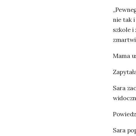
„Pewneg
nie tak 
szkole i
zmartwi
Mama usi
Zapytała
Sara zac
widoczny
Powiedzi
Sara pop