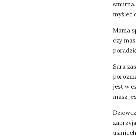
smutna. 
myśleć 
Mama spo
czy masz
poradzić
Sara zas
porozmaw
jest w c
masz jes
Dziewcz
zaprzyj
uśmiechn