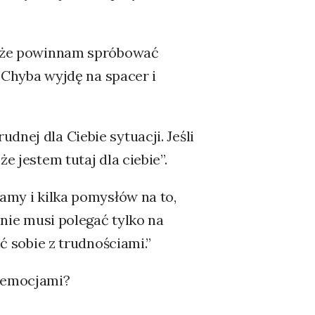
„Może powinnam spróbować
. Chyba wyjdę na spacer i
dnej dla Ciebie sytuacji. Jeśli
e jestem tutaj dla ciebie”.
mamy i kilka pomysłów na to,
 nie musi polegać tylko na
ić sobie z trudnościami.”
i emocjami?