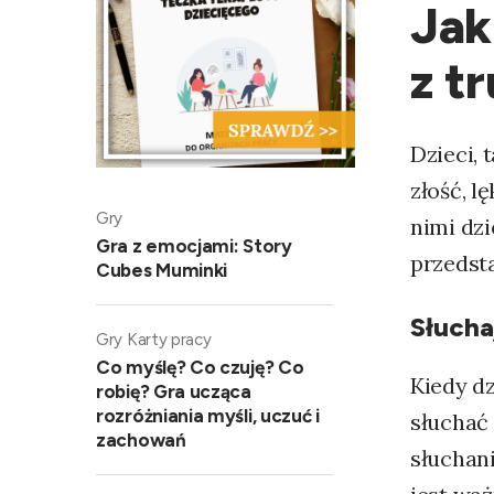
Jak
z t
Dzieci, 
złość, l
Gry
nimi dzi
Gra z emocjami: Story
przedst
Cubes Muminki
Słucha
Gry
Karty pracy
Co myślę? Co czuję? Co
Kiedy dz
robię? Gra ucząca
rozróżniania myśli, uczuć i
słuchać
zachowań
słuchan