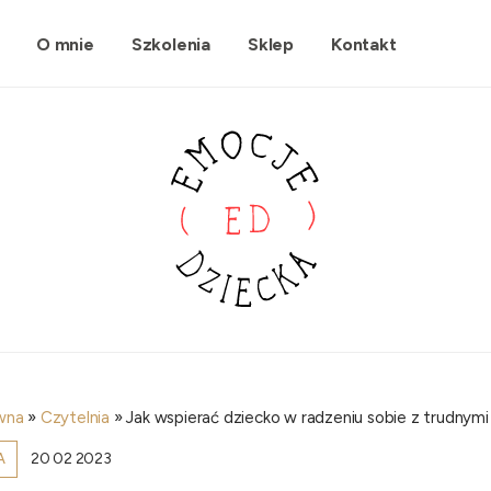
O mnie
Szkolenia
Sklep
Kontakt
wna
»
Czytelnia
»
Jak wspierać dziecko w radzeniu sobie z trudnym
20 02 2023
A