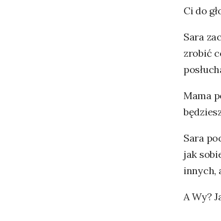
Ci do gł
Sara za
zrobić c
posłuch
Mama pow
będziesz
Sara poc
jak sobi
innych, 
A Wy? J