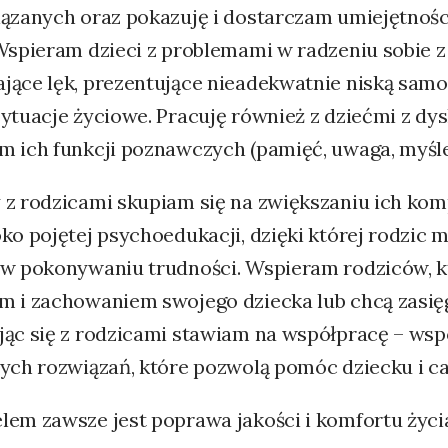
ązanych oraz pokazuję i dostarczam umiejętności
Wspieram dzieci z problemami w radzeniu sobie z
jące lęk, prezentujące nieadekwatnie niską sam
sytuacje życiowe. Pracuję również z dziećmi z 
m ich funkcji poznawczych (pamięć, uwaga, myślen
 z rodzicami skupiam się na zwiększaniu ich k
ko pojętej psychoedukacji, dzięki której rodzic
 w pokonywaniu trudności. Wspieram rodziców, k
m i zachowaniem swojego dziecka lub chcą zasię
jąc się z rodzicami stawiam na współpracę – ws
ych rozwiązań, które pozwolą pomóc dziecku i cał
em zawsze jest poprawa jakości i komfortu życia