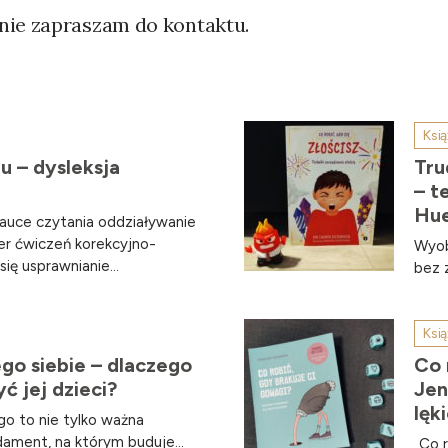
nie zapraszam do kontaktu.
Ksią
u – dysleksja
Tru
– t
Hu
auce czytania oddziaływanie
r ćwiczeń korekcyjno-
Wyob
ię usprawnianie...
bez 
Ksią
go siebie – dlaczego
Co 
yć jej dzieci?
Jen
lęk
go to nie tylko ważna
dament, na którym buduje...
„Co 