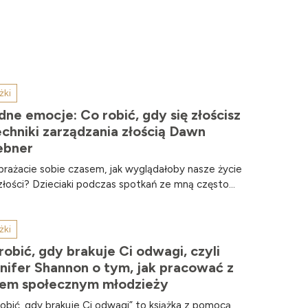
żki
dne emocje: Co robić, gdy się złościsz
echniki zarządzania złością Dawn
ebner
rażacie sobie czasem, jak wyglądałoby nasze życie
złości? Dzieciaki podczas spotkań ze mną często...
żki
robić, gdy brakuje Ci odwagi, czyli
nifer Shannon o tym, jak pracować z
iem społecznym młodzieży
robić, gdy brakuje Ci odwagi” to książka z pomocą