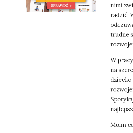
nimi zwi
radzić. 
odczuwa
trudne 
rozwoje
W pracy
na szero
dziecko
rozwoje
Spotyka
najlepsz
Moim cel