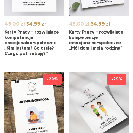
Pierwotna
Aktualna
Pierwotna
Aktualna
49,00
zł
34,99
zł
49,00
zł
34,99
zł
cena
cena
cena
cena
Karty Pracy – rozwijające
Karty Pracy – rozwijające
wynosiła:
wynosi:
wynosiła:
wynosi:
kompetencje
kompetencje
emocjonalno-społeczne
emocjonalno-społeczne
49,00 zł.
34,99 zł.
49,00 zł.
34,99 zł.
„Kim jestem? Co czuję?
„Mój dom i moja rodzina”
Czego potrzebuję?”
-29%
-29%