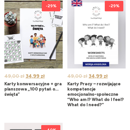
-29%
-29%
Pierwotna
Aktualna
Pierwotna
Aktualna
49,00
zł
34,99
zł
49,00
zł
34,99
zł
cena
cena
cena
cena
Karty konwersacyjne + gra
Karty Pracy – rozwijające
wynosiła:
wynosi:
wynosiła:
wynosi:
planszowa „100 pytań o…
kompetencje
święta”
emocjonalno-społeczne
49,00 zł.
34,99 zł.
49,00 zł.
34,99 zł.
“Who am I? What do I feel?
What do I need?”