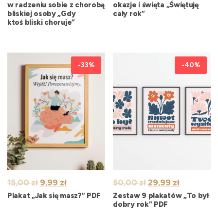
wynosiła:
wynosi:
wynosiła:
wynosi:
w radzeniu sobie z chorobą
okazje i święta „Świętuję
bliskiej osoby „Gdy
cały rok”
49,00 zł.
34,99 zł.
49,00 zł.
34,99 zł.
ktoś bliski choruje”
-33%
-40%
Pierwotna
Aktualna
Pierwotna
Aktualna
15,00
zł
9,99
zł
50,00
zł
29,99
zł
cena
cena
cena
cena
Plakat „Jak się masz?” PDF
Zestaw 9 plakatów „To był
wynosiła:
wynosi:
wynosiła:
wynosi:
dobry rok” PDF
15,00 zł.
9,99 zł.
50,00 zł.
29,99 zł.