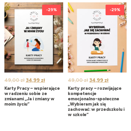
-29%
-29%
Pierwotna
Aktualna
Pierwotna
Aktualna
49,00
zł
34,99
zł
49,00
zł
34,99
zł
cena
cena
cena
cena
Karty Pracy – wspierające
Karty pracy – rozwijające
wynosiła:
wynosi:
wynosiła:
wynosi:
w radzeniu sobie ze
kompetencje
zmianami „Ja i zmiany w
emocjonalno-społeczne
49,00 zł.
34,99 zł.
49,00 zł.
34,99 zł.
moim życiu”
„Wybieram jak się
zachować: w przedszkolu i
w szkole”