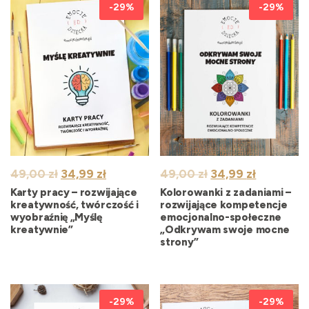
-29%
-29%
Pierwotna
Aktualna
Pierwotna
Aktualna
49,00
zł
34,99
zł
49,00
zł
34,99
zł
cena
cena
cena
cena
Karty pracy – rozwijające
Kolorowanki z zadaniami –
wynosiła:
wynosi:
wynosiła:
wynosi:
kreatywność, twórczość i
rozwijające kompetencje
wyobraźnię „Myślę
emocjonalno-społeczne
49,00 zł.
34,99 zł.
49,00 zł.
34,99 zł.
kreatywnie”
„Odkrywam swoje mocne
strony”
-29%
-29%