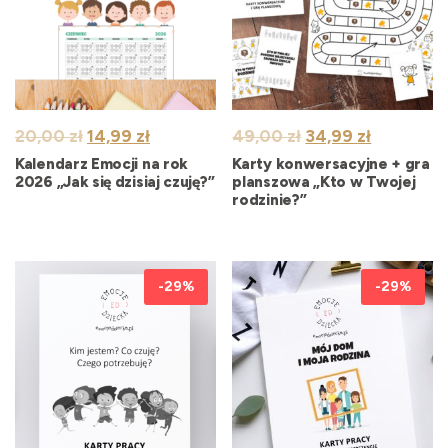
Pierwotna
Aktualna
Pierwotna
Aktualna
20,00
zł
14,99
zł
49,00
zł
34,99
zł
cena
cena
cena
cena
Kalendarz Emocji na rok
Karty konwersacyjne + gra
wynosiła:
wynosi:
wynosiła:
wynosi:
2026 „Jak się dzisiaj czuję?”
planszowa „Kto w Twojej
rodzinie?”
20,00 zł.
14,99 zł.
49,00 zł.
34,99 zł.
-29%
-29%