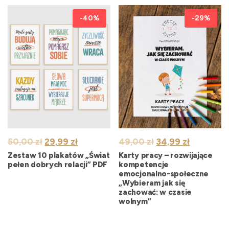
-40%
-29%
Pierwotna
Aktualna
Pierwotna
Aktualna
50,00
zł
29,99
zł
49,00
zł
34,99
zł
cena
cena
cena
cena
Zestaw 10 plakatów „Świat
Karty pracy – rozwijające
wynosiła:
wynosi:
wynosiła:
wynosi:
pełen dobrych relacji” PDF
kompetencje
emocjonalno-społeczne
50,00 zł.
29,99 zł.
49,00 zł.
34,99 zł.
„Wybieram jak się
zachować: w czasie
wolnym”