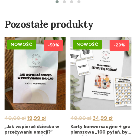
Pozostałe produkty
NOWOŚĆ
NOWOŚĆ
-50%
-29%
Pierwotna
Aktualna
Pierwotna
Aktualna
40,00
zł
19,99
zł
49,00
zł
34,99
zł
cena
cena
cena
cena
„Jak wspierać dziecko w
Karty konwersacyjne + gra
wynosiła:
wynosi:
wynosiła:
wynosi:
przeżywaniu emocji?”
planszowa „100 pytań, by…