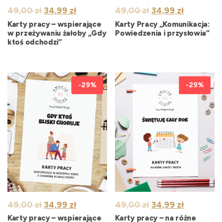
Pierwotna
Aktualna
Pierwotna
Aktualna
49,00
zł
34,99
zł
49,00
zł
34,99
zł
cena
cena
cena
cena
Karty pracy – wspierające
Karty Pracy „Komunikacja:
wynosiła:
wynosi:
wynosiła:
wynosi:
w przeżywaniu żałoby „Gdy
Powiedzenia i przysłowia”
ktoś odchodzi”
49,00 zł.
34,99 zł.
49,00 zł.
34,99 zł.
-29%
-29%
Pierwotna
Aktualna
Pierwotna
Aktualna
49,00
zł
34,99
zł
49,00
zł
34,99
zł
cena
cena
cena
cena
Karty pracy – wspierające
Karty pracy – na różne