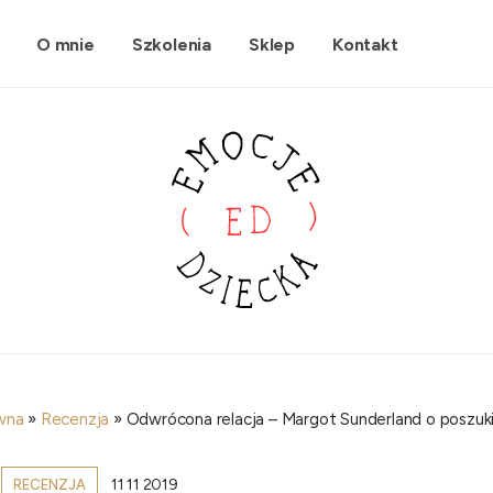
O mnie
Szkolenia
Sklep
Kontakt
wna
»
Recenzja
»
Odwrócona relacja – Margot Sunderland o poszu
11 11 2019
RECENZJA