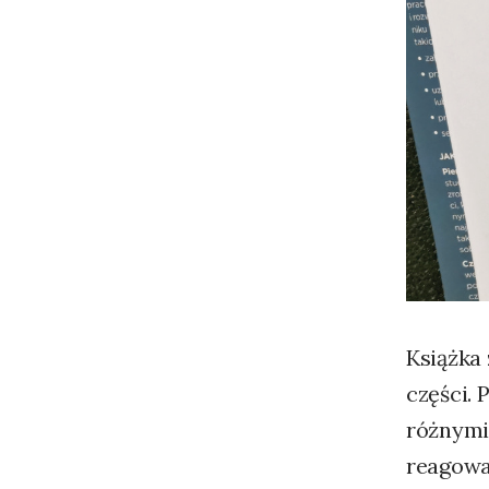
Książka 
części. 
różnymi
reagowa