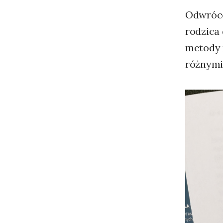
Odwróco
rodzica
metody 
różnymi