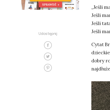
„Jeśli m
Jeśli ma
Jeśli ta
Jeśli ma
Udostępnij
Cytat B
dzieckie
dobry r
najdłuże