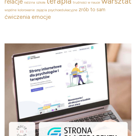
terapia
warsztat
relacje
rodzina
szkoła
trudności w nauce
zrób to sam
zajęcia psychoedukacyjne
wspólne kolorowanie
ćwiczenia emocje