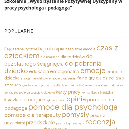
Szkolenie „Wykorzystanie Pozytywnej Dyscypliny w
pracy psychologa i pedagoga”
POPULARNE
czas z
bajkoterapia
Bajki terapeutyczne
bezpłatne emocje
dzieckiem
do
dla rodziców
dla malucha
do pobrania
bezpłatnego ściągnięcia
emocje
dziecko
edukacja emocjonalna
emocje
dziecka
fajne gry dla dzieci
gra o
emocje ćwiczenia
emocje nastolatków
emocjach
gra terapeutyczna
gry dla dzieci
jak radzić sobie z emocjami u dziecka
karty pracy
książka
jak radzić sobie ze złością u dziecka
komunikacja
opinia
pomoce dla
książki o emocjach
lęk
nastolatki
pomoce dla psychologa
pedagoga
pomysły
pomoce dla terapeuty
praca z
recenzja
przedszkole
uczuciami
psycholog dziecięcy