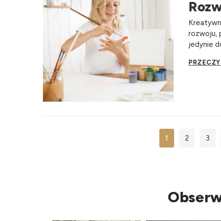
Rozwi
Kreatywn
rozwoju, 
jedynie d
PRZECZY
1
2
3
Obserw