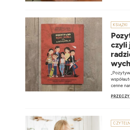
KSIĄŻKI
Pozy
czyli
radzi
wyc
„Pozytywn
współauto
cenne nar
PRZECZY
CZYTEL