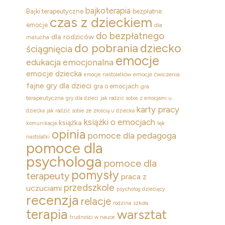
bajkoterapia
Bajki terapeutyczne
bezpłatne
czas z dzieckiem
emocje
dla
do bezpłatnego
dla rodziców
malucha
dziecko
do pobrania
ściągnięcia
emocje
edukacja emocjonalna
emocje dziecka
emocje ćwiczenia
emocje nastolatków
fajne gry dla dzieci
gra o emocjach
gra
terapeutyczna
gry dla dzieci
jak radzić sobie z emocjami u
karty pracy
dziecka
jak radzić sobie ze złością u dziecka
książki o emocjach
książka
lęk
komunikacja
opinia
pomoce dla pedagoga
nastolatki
pomoce dla
psychologa
pomoce dla
pomysły
terapeuty
praca z
przedszkole
uczuciami
psycholog dziecięcy
recenzja
relacje
rodzina
szkoła
terapia
warsztat
trudności w nauce