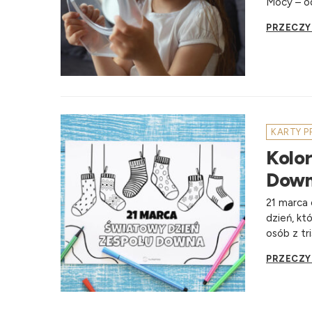
Mocy – od
PRZECZY
KARTY 
Kolo
Down
21 marca
dzień, kt
osób z tri
PRZECZY