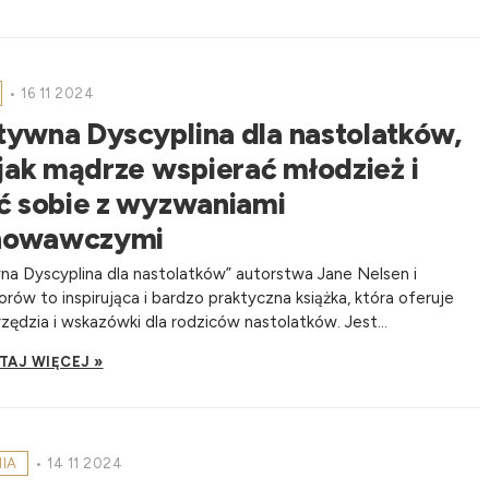
•
16 11 2024
tywna Dyscyplina dla nastolatków,
 jak mądrze wspierać młodzież i
ć sobie z wyzwaniami
howawczymi
a Dyscyplina dla nastolatków” autorstwa Jane Nelsen i
rów to inspirująca i bardzo praktyczna książka, która oferuje
zędzia i wskazówki dla rodziców nastolatków. Jest...
TAJ WIĘCEJ »
NIA
•
14 11 2024