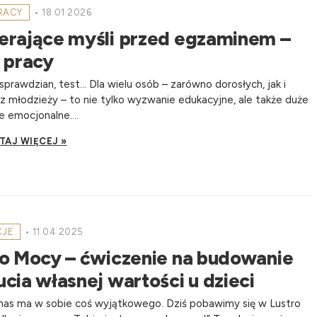
PRACY
•
18 01 2026
erające myśli przed egzaminem –
 pracy
sprawdzian, test… Dla wielu osób – zarówno dorosłych, jak i
az młodzieży – to nie tylko wyzwanie edukacyjne, ale także duże
e emocjonalne....
TAJ WIĘCEJ »
CJE
•
11 04 2025
ro Mocy – ćwiczenie na budowanie
cia własnej wartości u dzieci
nas ma w sobie coś wyjątkowego. Dziś pobawimy się w Lustro