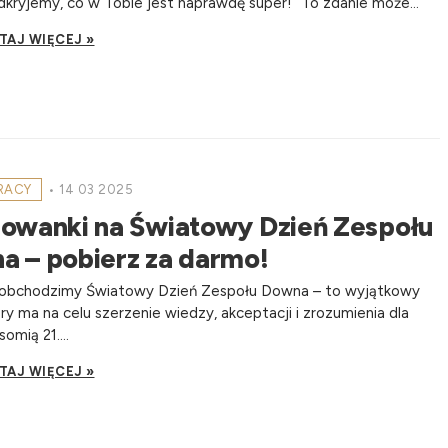
kryjemy, co w Tobie jest naprawdę super!” To zdanie może...
TAJ WIĘCEJ »
PRACY
•
14 03 2025
rowanki na Światowy Dzień Zespołu
a – pobierz za darmo!
 obchodzimy Światowy Dzień Zespołu Downa – to wyjątkowy
óry ma na celu szerzenie wiedzy, akceptacji i zrozumienia dla
somią 21....
TAJ WIĘCEJ »