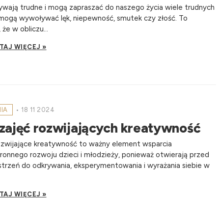
wają trudne i mogą zapraszać do naszego życia wiele trudnych
 mogą wywoływać lęk, niepewność, smutek czy złość. To
 że w obliczu...
TAJ WIĘCEJ »
NIA
•
18 11 2024
 zajęć rozwijających kreatywność
ozwijające kreatywność to ważny element wsparcia
onnego rozwoju dzieci i młodzieży, ponieważ otwierają przed
strzeń do odkrywania, eksperymentowania i wyrażania siebie w
TAJ WIĘCEJ »