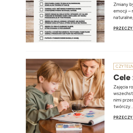
Zmiany by
emocji –
naturalne,
PRZECZY
CZYTEL
Cele
Zajęcia r
wszechstr
nimi prze
twórczy...
PRZECZY