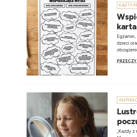
KARTY 
Wspi
karta
Egzamin, 
dzieci or
obciążeni
PRZECZY
INSPIRA
Lust
poczu
„Każdy z 