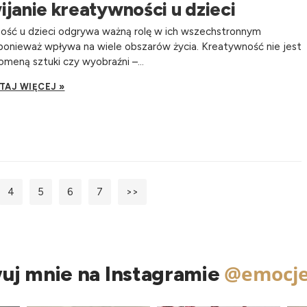
janie kreatywności u dzieci
ość u dzieci odgrywa ważną rolę w ich wszechstronnym
ponieważ wpływa na wiele obszarów życia. Kreatywność nie jest
omeną sztuki czy wyobraźni –...
TAJ WIĘCEJ »
4
5
6
7
>>
@emocje
uj mnie na Instagramie