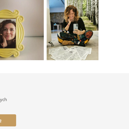
nych
ę