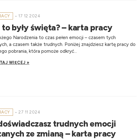
PRACY
•
17 12 2024
 to były święta? – karta pracy
ożego Narodzenia to czas pełen emocji – czasem tych
ch, a czasem także trudnych. Poniżej znajdziesz kartę pracy do
go pobrania, która pomoże odkryć...
TAJ WIĘCEJ »
PRACY
•
27 11 2024
doświadczasz trudnych emocji
anych ze zmianą – karta pracy