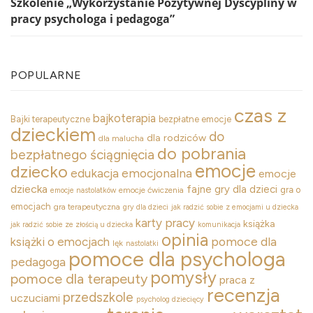
Szkolenie „Wykorzystanie Pozytywnej Dyscypliny w
pracy psychologa i pedagoga”
POPULARNE
czas z
bajkoterapia
Bajki terapeutyczne
bezpłatne emocje
dzieckiem
do
dla rodziców
dla malucha
do pobrania
bezpłatnego ściągnięcia
emocje
dziecko
edukacja emocjonalna
emocje
dziecka
fajne gry dla dzieci
gra o
emocje ćwiczenia
emocje nastolatków
emocjach
gra terapeutyczna
gry dla dzieci
jak radzić sobie z emocjami u dziecka
karty pracy
książka
jak radzić sobie ze złością u dziecka
komunikacja
opinia
pomoce dla
książki o emocjach
lęk
nastolatki
pomoce dla psychologa
pedagoga
pomysły
pomoce dla terapeuty
praca z
recenzja
przedszkole
uczuciami
psycholog dziecięcy