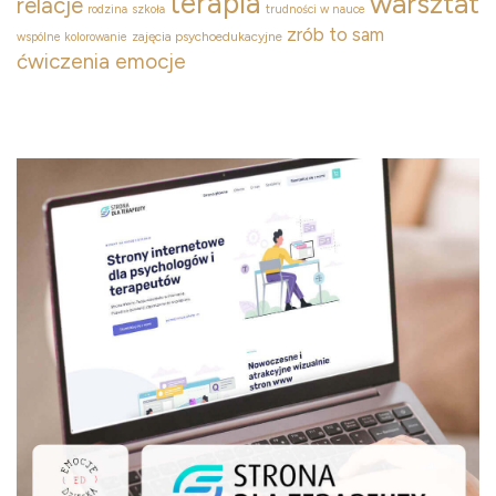
terapia
warsztat
relacje
rodzina
szkoła
trudności w nauce
zrób to sam
zajęcia psychoedukacyjne
wspólne kolorowanie
ćwiczenia emocje