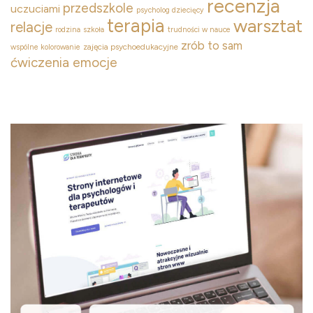
recenzja
przedszkole
uczuciami
psycholog dziecięcy
terapia
warsztat
relacje
rodzina
szkoła
trudności w nauce
zrób to sam
zajęcia psychoedukacyjne
wspólne kolorowanie
ćwiczenia emocje