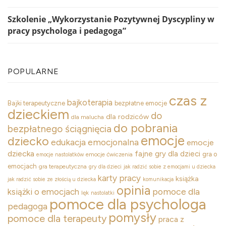
Szkolenie „Wykorzystanie Pozytywnej Dyscypliny w
pracy psychologa i pedagoga”
POPULARNE
czas z
bajkoterapia
Bajki terapeutyczne
bezpłatne emocje
dzieckiem
do
dla rodziców
dla malucha
do pobrania
bezpłatnego ściągnięcia
emocje
dziecko
edukacja emocjonalna
emocje
dziecka
fajne gry dla dzieci
gra o
emocje ćwiczenia
emocje nastolatków
emocjach
gra terapeutyczna
gry dla dzieci
jak radzić sobie z emocjami u dziecka
karty pracy
książka
jak radzić sobie ze złością u dziecka
komunikacja
opinia
pomoce dla
książki o emocjach
lęk
nastolatki
pomoce dla psychologa
pedagoga
pomysły
pomoce dla terapeuty
praca z