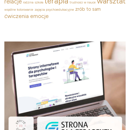
terapia
warsztat
relacje
rodzina
szkoła
trudności w nauce
zrób to sam
zajęcia psychoedukacyjne
wspólne kolorowanie
ćwiczenia emocje