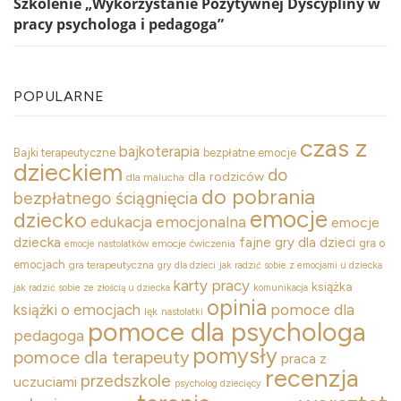
Szkolenie „Wykorzystanie Pozytywnej Dyscypliny w
pracy psychologa i pedagoga”
POPULARNE
czas z
bajkoterapia
Bajki terapeutyczne
bezpłatne emocje
dzieckiem
do
dla rodziców
dla malucha
do pobrania
bezpłatnego ściągnięcia
emocje
dziecko
edukacja emocjonalna
emocje
dziecka
fajne gry dla dzieci
gra o
emocje ćwiczenia
emocje nastolatków
emocjach
gra terapeutyczna
gry dla dzieci
jak radzić sobie z emocjami u dziecka
karty pracy
książka
jak radzić sobie ze złością u dziecka
komunikacja
opinia
pomoce dla
książki o emocjach
lęk
nastolatki
pomoce dla psychologa
pedagoga
pomysły
pomoce dla terapeuty
praca z
recenzja
przedszkole
uczuciami
psycholog dziecięcy