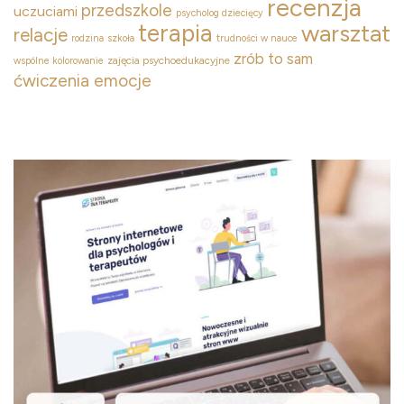
recenzja
przedszkole
uczuciami
psycholog dziecięcy
terapia
warsztat
relacje
rodzina
szkoła
trudności w nauce
zrób to sam
zajęcia psychoedukacyjne
wspólne kolorowanie
ćwiczenia emocje