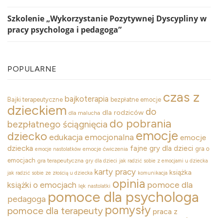
Szkolenie „Wykorzystanie Pozytywnej Dyscypliny w
pracy psychologa i pedagoga”
POPULARNE
czas z
bajkoterapia
Bajki terapeutyczne
bezpłatne emocje
dzieckiem
do
dla rodziców
dla malucha
do pobrania
bezpłatnego ściągnięcia
emocje
dziecko
edukacja emocjonalna
emocje
dziecka
fajne gry dla dzieci
gra o
emocje ćwiczenia
emocje nastolatków
emocjach
gra terapeutyczna
gry dla dzieci
jak radzić sobie z emocjami u dziecka
karty pracy
książka
jak radzić sobie ze złością u dziecka
komunikacja
opinia
pomoce dla
książki o emocjach
lęk
nastolatki
pomoce dla psychologa
pedagoga
pomysły
pomoce dla terapeuty
praca z