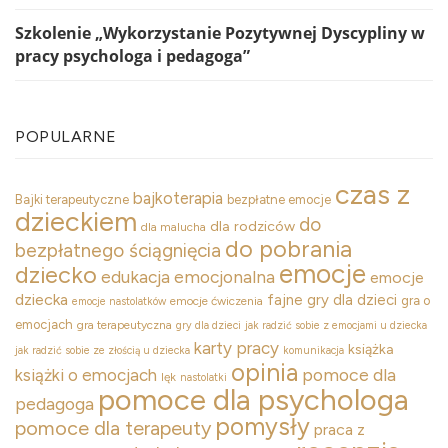
Szkolenie „Wykorzystanie Pozytywnej Dyscypliny w
pracy psychologa i pedagoga”
POPULARNE
czas z
bajkoterapia
Bajki terapeutyczne
bezpłatne emocje
dzieckiem
do
dla rodziców
dla malucha
do pobrania
bezpłatnego ściągnięcia
emocje
dziecko
edukacja emocjonalna
emocje
dziecka
fajne gry dla dzieci
gra o
emocje ćwiczenia
emocje nastolatków
emocjach
gra terapeutyczna
gry dla dzieci
jak radzić sobie z emocjami u dziecka
karty pracy
książka
jak radzić sobie ze złością u dziecka
komunikacja
opinia
pomoce dla
książki o emocjach
lęk
nastolatki
pomoce dla psychologa
pedagoga
pomysły
pomoce dla terapeuty
praca z