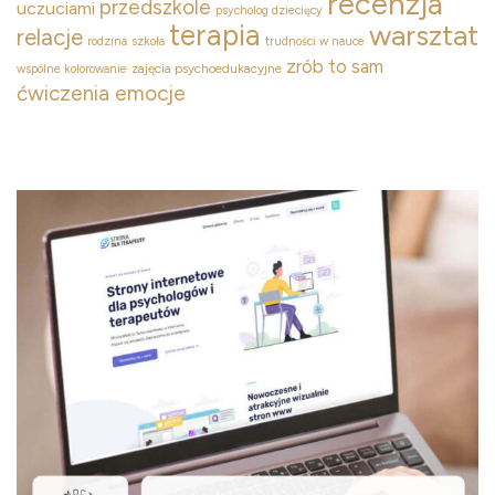
recenzja
przedszkole
uczuciami
psycholog dziecięcy
terapia
warsztat
relacje
rodzina
szkoła
trudności w nauce
zrób to sam
zajęcia psychoedukacyjne
wspólne kolorowanie
ćwiczenia emocje