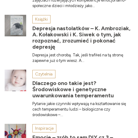
zajęciach rozwijających kompetencje emocjonalno-
społeczne dzieci i młodzieży jako...
Książki
Depresja nastolatków – K. Ambroziak,
A. Kołakowski i K. Siwek o tym, jak
rozpoznać, zrozumieć i pokonać
depresję
Depresja jest chorobą. Tak, jeśli trafiłeś na tą stronę
zapewne już o tym wiesz. A...
Czytelnia
Dlaczego ono takie jest?
Środowiskowe i genetyczne
uwarunkowania temperamentu
Pytanie jakie czynniki wpły­wają na kształtowanie się
cech temperamentu ludzi – biologiczne czy
środowiskowe –...
Inspiracje
Emocje – zrób to sam DIY cz.3 –