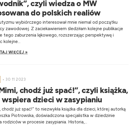
wodnik”, czyli wiedza o MW
osowana do polskich realiów
tyzmu wybiórczego interesował mnie niemal od początku
cy zawodowej. Z zaciekawieniem śledziłam kolejne publikacje
e tego zaburzenia lękowego, rozszerzając perspektywę i
 kolejne...
TAJ WIĘCEJ »
•
30 11 2023
Mimi, chodź już spać!”, czyli książka,
 wspiera dzieci w zasypianiu
, chodź już spać!” to niezwykła książka dla dzieci, której autorką
eszka Piotrowska, doświadczona specjalistka w dziedzinie
a rodziców w procesie zasypiania. Historia,...