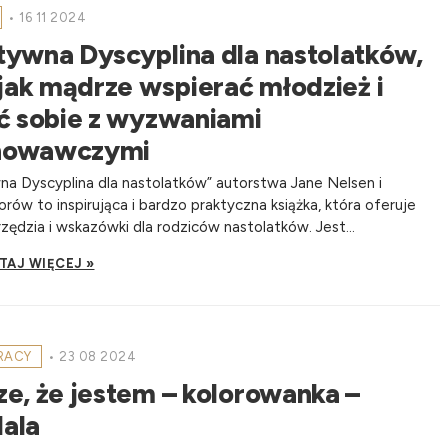
•
16 11 2024
tywna Dyscyplina dla nastolatków,
 jak mądrze wspierać młodzież i
ć sobie z wyzwaniami
howawczymi
a Dyscyplina dla nastolatków” autorstwa Jane Nelsen i
rów to inspirująca i bardzo praktyczna książka, która oferuje
zędzia i wskazówki dla rodziców nastolatków. Jest...
TAJ WIĘCEJ »
PRACY
•
23 08 2024
e, że jestem – kolorowanka –
ala