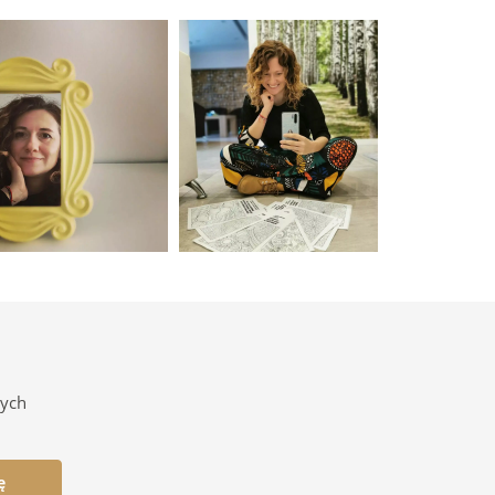
nych
ę