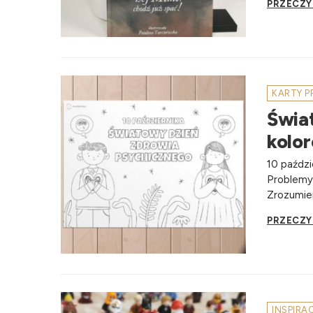
PRZECZY
KARTY 
Świa
kolo
10 paźdz
Problemy 
Zrozumien
PRZECZY
INSPIRA