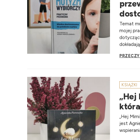
prze
dost
Temat mu
mojej pra
dotycząc
dokładając
PRZECZY
KSIĄŻKI
„Hej 
która
„Hej Mimi
jest Agni
wspierani