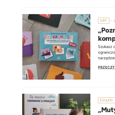
GRY
•
2
„Pozn
komp
Szukasz c
ograniczo
narzędzie 
PRZECZY
KSIĄŻKI
„Mut