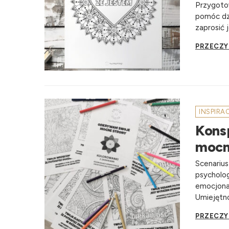
Przygotow
pomóc dzi
zaprosić j
PRZECZY
INSPIRA
Kons
mocn
Scenarius
psycholog
emocjonal
Umiejętno
PRZECZY