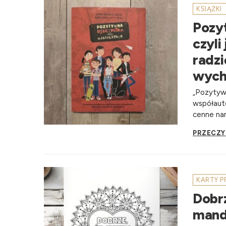
KSIĄŻKI
Pozy
czyli
radzi
wyc
„Pozytywn
współauto
cenne nar
PRZECZY
KARTY 
Dobrz
mand