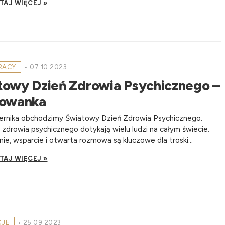
TAJ WIĘCEJ »
PRACY
•
07 10 2023
towy Dzień Zdrowia Psychicznego –
rowanka
iernika obchodzimy Światowy Dzień Zdrowia Psychicznego.
zdrowia psychicznego dotykają wielu ludzi na całym świecie.
ie, wsparcie i otwarta rozmowa są kluczowe dla troski...
TAJ WIĘCEJ »
CJE
•
25 09 2023