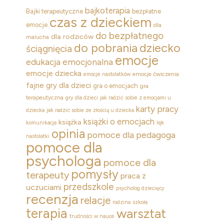
bajkoterapia
Bajki terapeutyczne
bezpłatne
czas z dzieckiem
emocje
dla
do bezpłatnego
dla rodziców
malucha
dziecko
do pobrania
ściągnięcia
emocje
edukacja emocjonalna
emocje dziecka
emocje ćwiczenia
emocje nastolatków
fajne gry dla dzieci
gra o emocjach
gra
terapeutyczna
gry dla dzieci
jak radzić sobie z emocjami u
karty pracy
dziecka
jak radzić sobie ze złością u dziecka
książki o emocjach
książka
lęk
komunikacja
opinia
pomoce dla pedagoga
nastolatki
pomoce dla
psychologa
pomoce dla
pomysły
terapeuty
praca z
przedszkole
uczuciami
psycholog dziecięcy
recenzja
relacje
rodzina
szkoła
terapia
warsztat
trudności w nauce