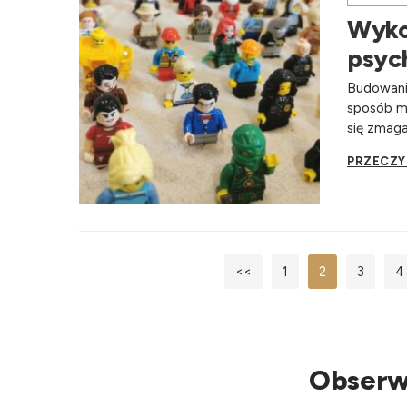
Wyko
psyc
Budowani
sposób mó
się zmaga
PRZECZY
<<
1
2
3
4
Obserw